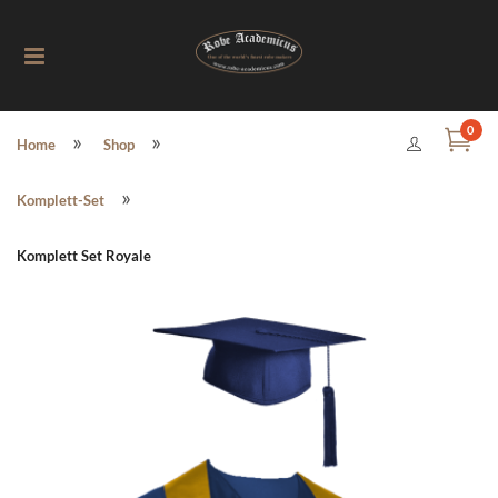
Toggle
0
»
»
Home
Shop
navigation
»
Komplett-Set
Komplett Set Royale